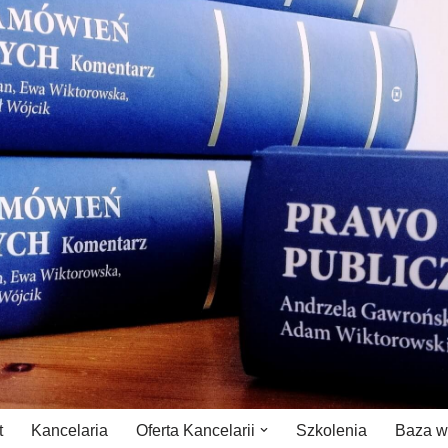
t
Kancelaria
Oferta Kancelarii
Szkolenia
Baza w