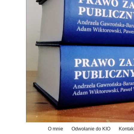
Przejdź
do
treści
O mnie
Odwołanie do KIO
Kontak