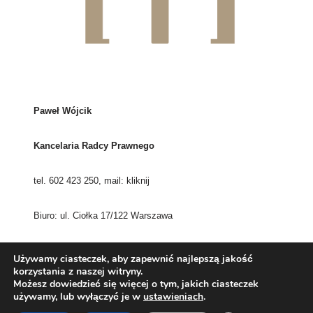
Paweł Wójcik
Kancelaria Radcy Prawnego
tel. 602 423 250, mail:
kliknij
Biuro: ul. Ciołka 17/122 Warszawa
adres korespondencyjny:
Używamy ciasteczek, aby zapewnić najlepszą jakość
korzystania z naszej witryny.
Możesz dowiedzieć się więcej o tym, jakich ciasteczek
ul. Kluczborska 1/46 01-461 Warszawa
używamy, lub wyłączyć je w
ustawieniach
.
Zastrzeżenie prawne