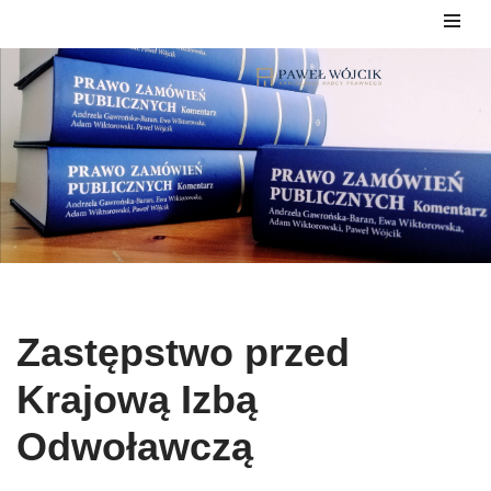
Przejdź
do
treści
Zastępstwo przed
Krajową Izbą
Odwoławczą